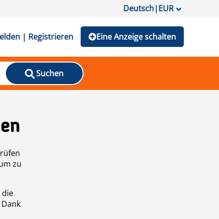
Deutsch
|
EUR
lden | Registrieren
Eine Anzeige schalten
Suchen
den
prüfen
 um zu
 die
n Dank