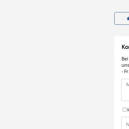
Ko
Bei
uns
- F