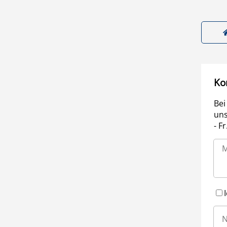
Ko
Bei
uns
- F