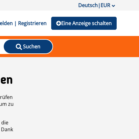
Deutsch
|
EUR
lden | Registrieren
Eine Anzeige schalten
Suchen
den
prüfen
 um zu
 die
n Dank