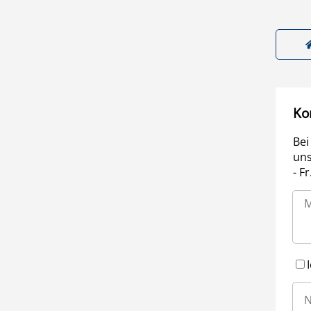
Ko
Bei
uns
- F