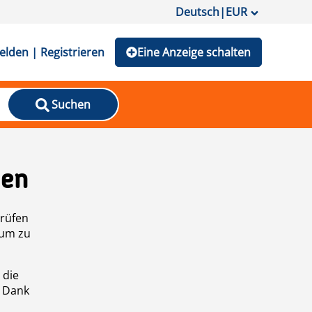
Deutsch
|
EUR
lden | Registrieren
Eine Anzeige schalten
Suchen
den
prüfen
 um zu
 die
n Dank