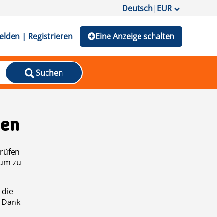
Deutsch
|
EUR
lden | Registrieren
Eine Anzeige schalten
Suchen
den
prüfen
 um zu
 die
n Dank