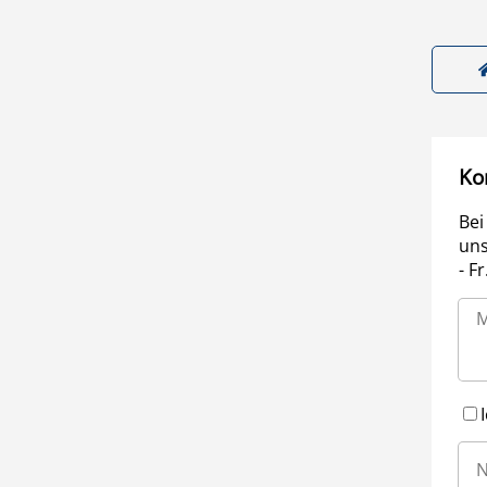
Ko
Bei
uns
- F