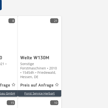
8
21
0
Welte W130M
21 •
Sonstige
Forstmaschinen • 2010
• 15454h • Friedewald,
Hessen, DE
nfrage
Preis auf Anfrage
gbau GmbH
Forst Service Herbart
15
10