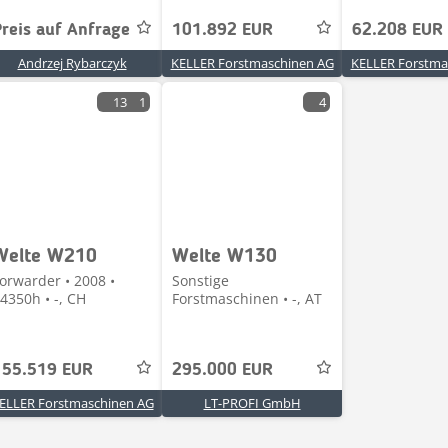
Preis auf Anfrage
101.892 EUR
62.208 EUR
Andrzej Rybarczyk
KELLER Forstmaschinen AG
KELLER Forstma
13
1
4
Welte W210
Welte W130
orwarder • 2008 •
Sonstige
4350h • -, CH
Forstmaschinen • -, AT
155.519 EUR
295.000 EUR
ELLER Forstmaschinen AG
LT-PROFI GmbH