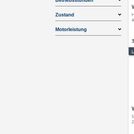
Betriebsstunden
H
Zustand
4
Motorleistung
L
S
2