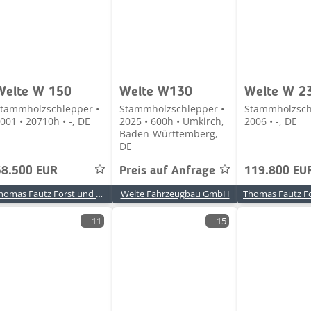
Welte W 150
Welte W130
Welte W 2
tammholzschlepper •
Stammholzschlepper •
Stammholzsch
001 • 20710h • -, DE
2025 • 600h • Umkirch,
2006 • -, DE
Baden-Württemberg,
DE
58.500 EUR
Preis auf Anfrage
119.800 EU
Thomas Fautz Forst und Baumaschinenhandel
Welte Fahrzeugbau GmbH
11
15