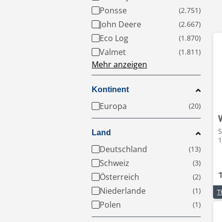
Ponsse
John Deere
Eco Log
Valmet
Mehr anzeigen
Kontinent
Europa
S
Land
1
Deutschland
Schweiz
Österreich
Niederlande
Polen