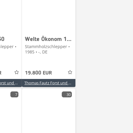
30
Welte Ökonom 115 / 5L
lepper •
Stammholzschlepper •
1985 • -, DE
R
19.800 EUR
Thomas Fautz Forst und Baumaschinenhandel
Thomas Fautz Forst und Baumaschinenhandel
7
30