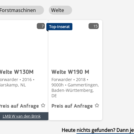
Forstmaschinen
Welte
7
15
Top-Inserat
Welte W130M
Welte W190 M
orwarder • 2016 •
Forwarder • 2018 •
arskamp, NL
9000h • Gammertingen,
Baden-Württemberg,
DE
Preis auf Anfrage
Preis auf Anfrage
LMB W van den Brink
Heute nichts gefunden? Dann jet