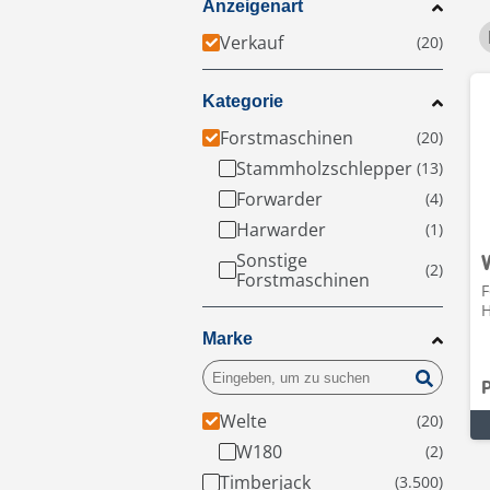
Anzeigenart
Verkauf
Kategorie
Forstmaschinen
Stammholzschlepper
Forwarder
Harwarder
Sonstige
Forstmaschinen
F
H
Marke
Welte
W180
Timberjack