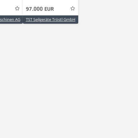
97.000 EUR
schinen AG
TST Seilgeräte Tröstl GmbH