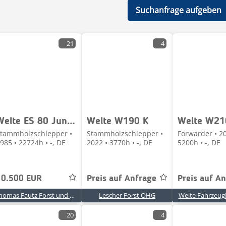
Suchanfrage aufgeben
21
4
Welte ES 80 Junior
Welte W190 K
Welte W21
tammholzschlepper •
Stammholzschlepper •
Forwarder • 20
985 • 22724h • -, DE
2022 • 3770h • -, DE
5200h • -, DE
10.500 EUR
Preis auf Anfrage
Preis auf A
Thomas Fautz Forst und Baumaschinenhandel
Lescher Forst OHG
Welte Fahrzeu
20
4