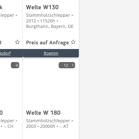
k
Welte W130
lepper •
Stammholzschlepper •
2012 • 11526h •
Burgthann, Bayern, DE
R
Preis auf Anfrage
äsdorf
Roemm
9
12
1
0
Welte W 180
lepper •
Stammholzschlepper •
• -, CH
2003 • 20000h • -, AT