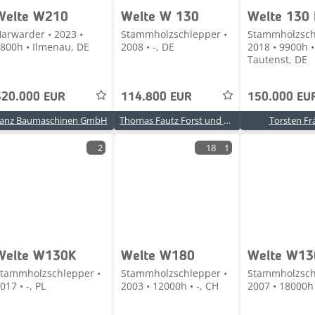
Welte W210
Welte W 130
Welte 130 
arwarder • 2023 •
Stammholzschlepper •
Stammholzsch
800h • Ilmenau, DE
2008 • -, DE
2018 • 9900h •
Tautenst, DE
320.000 EUR
114.800 EUR
150.000 EU
anz Baumaschinen GmbH
Thomas Fautz Forst und Baumaschinenhandel
Torsten Fr
2
18
1
Welte W130K
Welte W180
Welte W13
tammholzschlepper •
Stammholzschlepper •
Stammholzsch
017 • -, PL
2003 • 12000h • -, CH
2007 • 18000h 