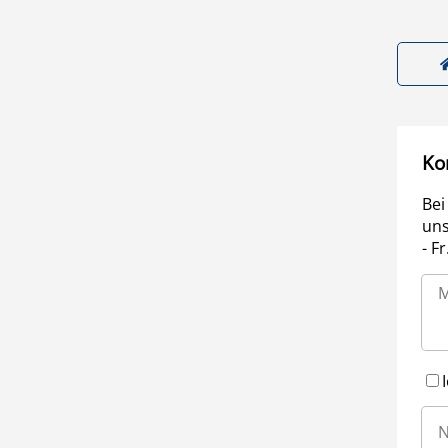
Ko
Bei
uns
- F