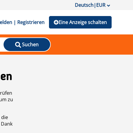
Deutsch
|
EUR
lden | Registrieren
Eine Anzeige schalten
Suchen
den
prüfen
 um zu
 die
n Dank