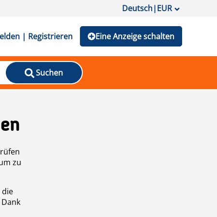
Deutsch
|
EUR
lden | Registrieren
Eine Anzeige schalten
Suchen
den
prüfen
 um zu
 die
n Dank