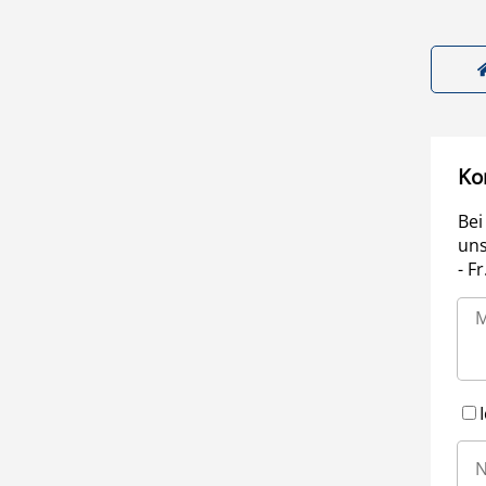
Ko
Bei
uns
- F