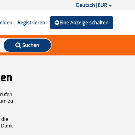
Deutsch
|
EUR
lden | Registrieren
Eine Anzeige schalten
Suchen
den
prüfen
 um zu
 die
n Dank