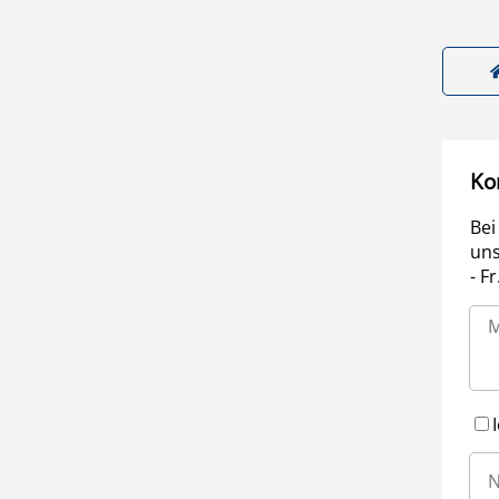
Ko
Bei
uns
- F