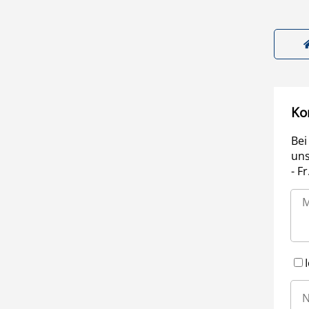
Ko
Bei
uns
- F