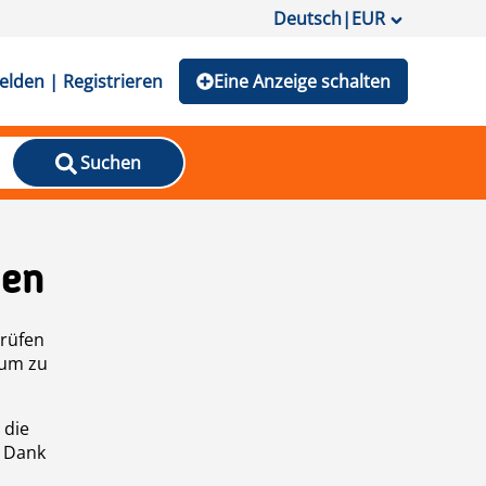
Deutsch
|
EUR
lden | Registrieren
Eine Anzeige schalten
Suchen
den
prüfen
 um zu
 die
n Dank