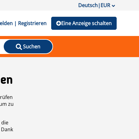
Deutsch
|
EUR
lden | Registrieren
Eine Anzeige schalten
Suchen
den
prüfen
 um zu
 die
n Dank