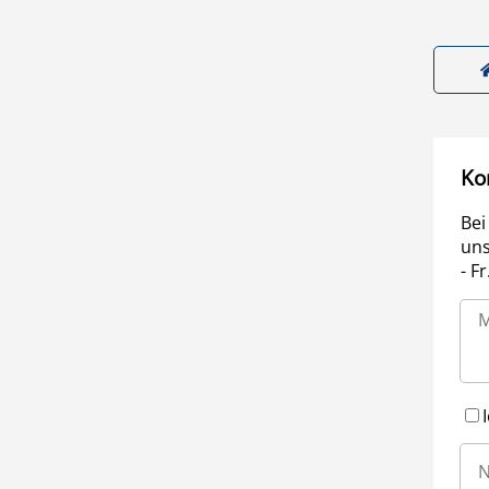
Ko
Bei
uns
- F