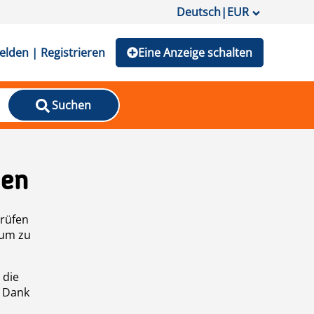
Deutsch
|
EUR
lden | Registrieren
Eine Anzeige schalten
Suchen
den
prüfen
 um zu
 die
n Dank