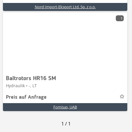
Nord Import-Eksport Ltd. Sp. z o.o.
1
Baltrotors HR16 SM
Hydraulik • -, LT
Preis auf Anfrage
Fomisas, UAB
1
/
1