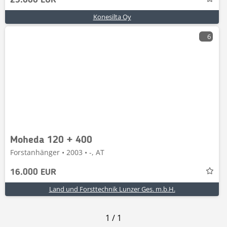
23.000 EUR
Konesilta Oy
6
Moheda 120 + 400
Forstanhänger • 2003 • -, AT
16.000 EUR
Land und Forsttechnik Lunzer Ges. m.b.H.
1
/
1