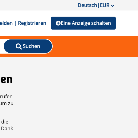
Deutsch
|
EUR
lden | Registrieren
Eine Anzeige schalten
Suchen
den
prüfen
 um zu
 die
n Dank