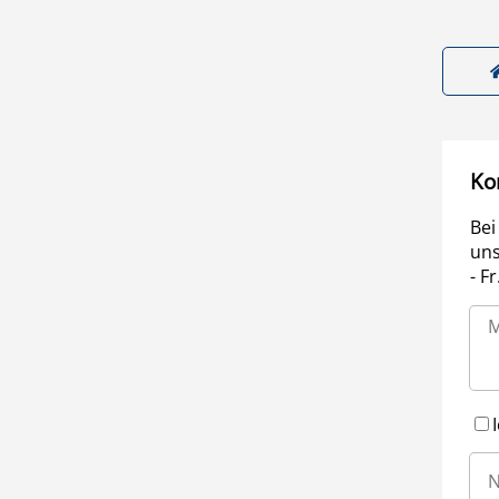
Ko
Bei
uns
- F